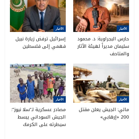
الأخبار
الأخبار
حارس البجراوية: د. محمود
إسرائيل ترفض زيارة نبيل
سليمان مديراً لهيئة الآثار
فهمي إلى فلسطين
والمتاحف
الأخبار
الأخبار
مالي: الجيش يعلن مقتل
مصادر عسكرية لـ”سلا نيوز”:
200 «إرهابي»
الجيش السوداني يبسط
سيطرته على الكرمك