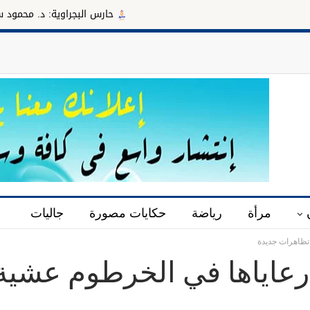
حارس البجراوية: د. محمود سليمان مديراً
مرأة
رياضة
حكايات مصورة
جاليات
 تظاهرات جديدة
 رعاياها في الخرطوم عشية