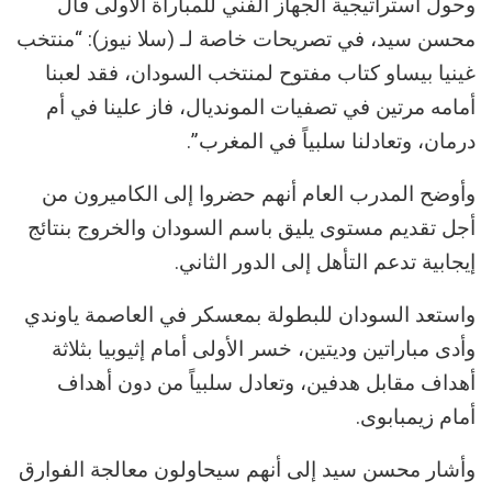
وحول استراتيجية الجهاز الفني للمباراة الأولى قال
محسن سيد، في تصريحات خاصة لـ (سلا نيوز): “منتخب
غينيا بيساو كتاب مفتوح لمنتخب السودان، فقد لعبنا
أمامه مرتين في تصفيات المونديال، فاز علينا في أم
درمان، وتعادلنا سلبياً في المغرب”.
وأوضح المدرب العام أنهم حضروا إلى الكاميرون من
أجل تقديم مستوى يليق باسم السودان والخروج بنتائج
إيجابية تدعم التأهل إلى الدور الثاني.
واستعد السودان للبطولة بمعسكر في العاصمة ياوندي
وأدى مباراتين وديتين، خسر الأولى أمام إثيوبيا بثلاثة
أهداف مقابل هدفين، وتعادل سلبياً من دون أهداف
أمام زيمبابوى.
وأشار محسن سيد إلى أنهم سيحاولون معالجة الفوارق