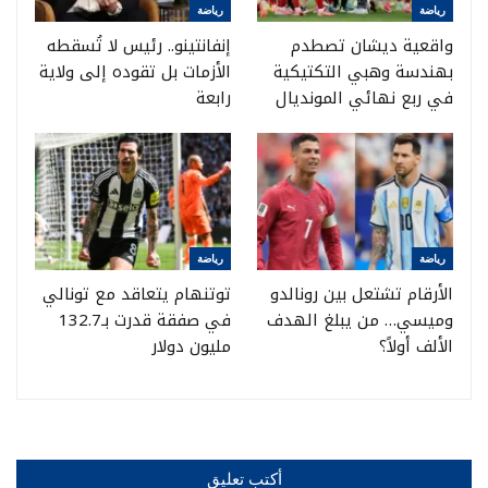
رياضة
رياضة
واقعية ديشان تصطدم
إنفانتينو.. رئيس لا تُسقطه
بهندسة وهبي التكتيكية
الأزمات بل تقوده إلى ولاية
في ربع نهائي المونديال
رابعة
رياضة
رياضة
الأرقام تشتعل بين رونالدو
توتنهام يتعاقد مع تونالي
وميسي… من يبلغ الهدف
في صفقة قدرت بـ132.7
الألف أولاً؟
مليون دولار
أكتب تعليق