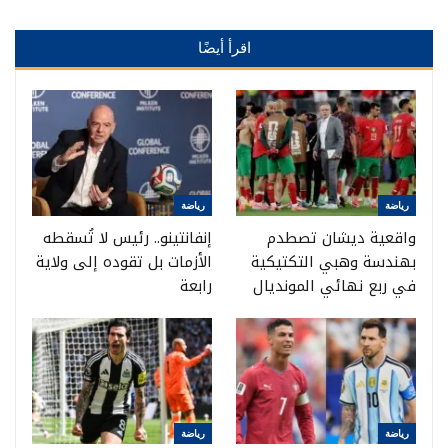
اقرأ أيضًا
رياضة
رياضة
واقعية ديشان تصطدم
إنفانتينو.. رئيس لا تُسقطه
بهندسة وهبي التكتيكية
الأزمات بل تقوده إلى ولاية
في ربع نهائي المونديال
رابعة
رياضة
رياضة