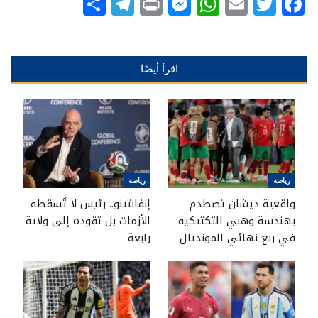
Telegram
Share
Messenger
Print
WhatsApp
Email
Twitter
Facebook
اقرأ أيضًا
رياضة
رياضة
واقعية ديشان تصطدم
إنفانتينو.. رئيس لا تُسقطه
بهندسة وهبي التكتيكية
الأزمات بل تقوده إلى ولاية
في ربع نهائي المونديال
رابعة