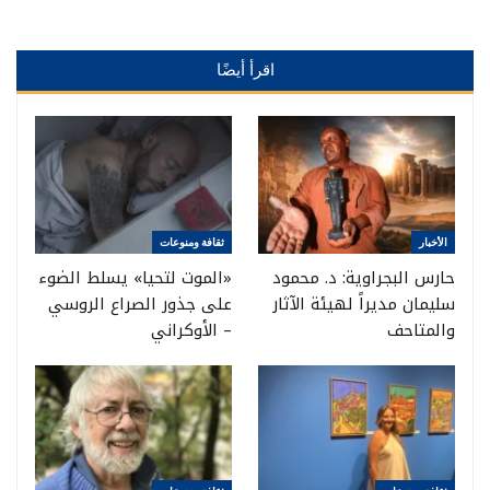
اقرأ أيضًا
الأخبار
ثقافة ومنوعات
حارس البجراوية: د. محمود
«الموت لتحيا» يسلط الضوء
سليمان مديراً لهيئة الآثار
على جذور الصراع الروسي
والمتاحف
– الأوكراني