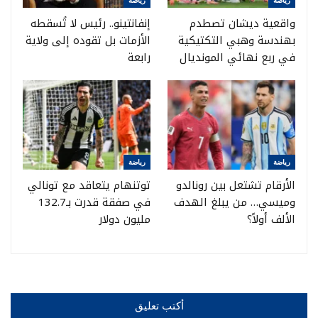
رياضة
رياضة
واقعية ديشان تصطدم
إنفانتينو.. رئيس لا تُسقطه
بهندسة وهبي التكتيكية
الأزمات بل تقوده إلى ولاية
في ربع نهائي المونديال
رابعة
رياضة
رياضة
الأرقام تشتعل بين رونالدو
توتنهام يتعاقد مع تونالي
وميسي… من يبلغ الهدف
في صفقة قدرت بـ132.7
الألف أولاً؟
مليون دولار
أكتب تعليق