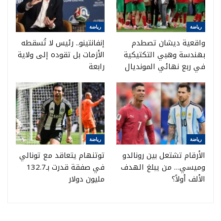
رياضة
رياضة
واقعية ديشان تصطدم
إنفانتينو.. رئيس لا تُسقطه
بهندسة وهبي التكتيكية
الأزمات بل تقوده إلى ولاية
في ربع نهائي المونديال
رابعة
رياضة
رياضة
الأرقام تشتعل بين رونالدو
توتنهام يتعاقد مع تونالي
وميسي… من يبلغ الهدف
في صفقة قدرت بـ132.7
الألف أولاً؟
مليون دولار