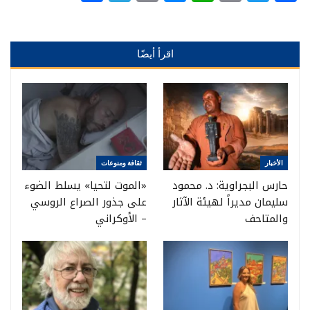
اقرأ أيضًا
الأخبار
ثقافة ومنوعات
حارس البجراوية: د. محمود
«الموت لتحيا» يسلط الضوء
سليمان مديراً لهيئة الآثار
على جذور الصراع الروسي
والمتاحف
– الأوكراني