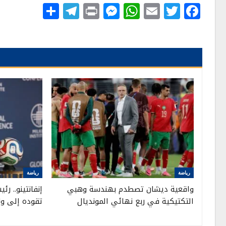
Telegram
Share
Messenger
Print
WhatsApp
Email
Twitter
Facebook
رياضة
رياضة
واقعية ديشان تصطدم بهندسة وهبي
إنفانتينو.. ر
التكتيكية في ربع نهائي المونديال
تقوده إلى ولا