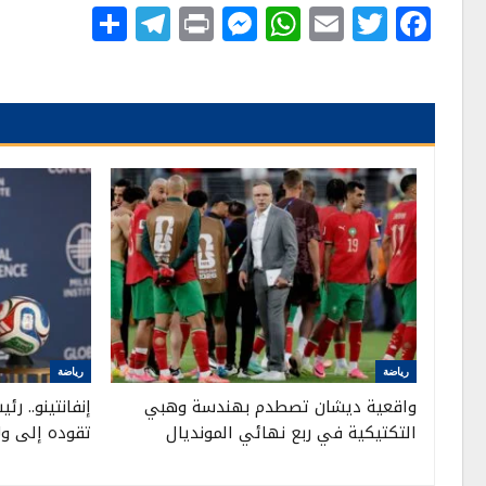
Telegram
Share
Messenger
Print
WhatsApp
Email
Twitter
Facebook
رياضة
رياضة
واقعية ديشان تصطدم بهندسة وهبي
إنفانتينو.. ر
التكتيكية في ربع نهائي المونديال
تقوده إلى ولا