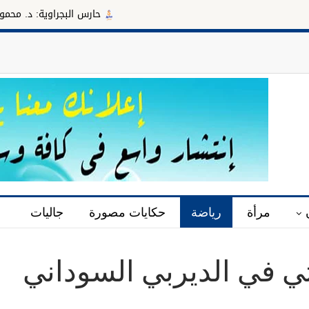
حارس البجراوية: د. محمود سليمان مدي
مرأة
رياضة
حكايات مصورة
جاليات
ثي في الديربي السوداني