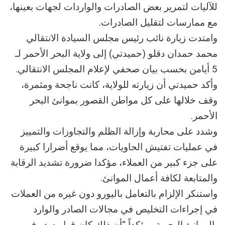
للآليات لتمرير بعض الصادرات والواردات لجهات بعينها،
مع ممارسات لتقليل الصادرات.
وامتدت زيارة نائب رئيس مجلس السيادة الانتقالي
محمد حمدان دقلو (حميدتي) إلى ولاية البحر الأحمر لـ
5 أيامن بحسب بيان صحفي لإعلام المجلس الانتقالي.
وأكد حميدتي أن زيارته للولاية، كانت ناجحة ومثمرة،
وقف خلالها على كل مواطن القصور بموانئ البحر
الأحمر.
وشدد على محاربة وإزالة الظلم والتجاوزات والتمييز
في عمليات تفتيش الحاويات، مما يوقع أضرارا كبيرة
على جزء كبير من العملاء، مؤكدا ضرورة تشديد الرقابة
والمتابعة لكافة أعمال الموانئ.
واستنكر الإلزام بالتعامل باليورو دون غيره من العملات
في إجراءات التخليص في مجالات الصادر والوارد
بالموانئ البحرية، مؤكداً “أن ذلك كان قرار صدر في