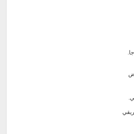
ا.
وض
ريقي