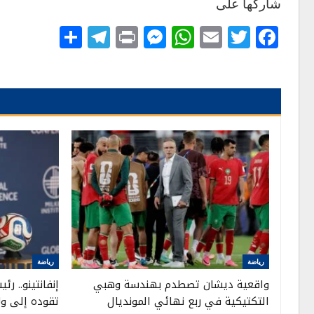
شاركها على
Telegram
Share
Messenger
Print
WhatsApp
Email
Twitter
Facebook
رياضة
رياضة
واقعية ديشان تصطدم بهندسة وهبي
إنفانتينو.. ر
التكتيكية في ربع نهائي المونديال
تقوده إلى ولا