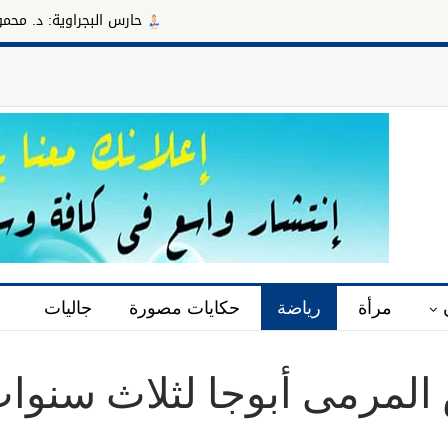
حارس البجراوية: د. محمود سليمان م
مرأة
رياضة
حكايات مصورة
جاليات
 المرمى أبوجا لثلاث سنوا