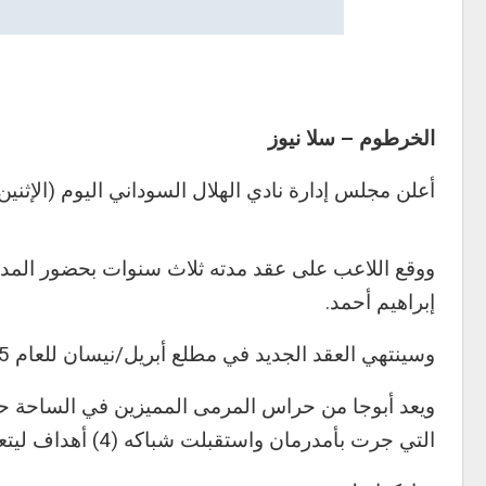
الخرطوم – سلا نيوز
أعلن مجلس إدارة نادي الهلال السوداني اليوم (الإثني
ووقع اللاعب على عقد مدته ثلاث سنوات بحضور المدي
إبراهيم أحمد.
وسينتهي العقد الجديد في مطلع أبريل/نيسان للعام 2025، وأكد الأزرق أن الخطوة تأتي لأجل دعم الاستقرار الفني.
ويعد أبوجا من حراس المرمى المميزين في الساحة حال
التي جرت بأمدرمان واستقبلت شباكه (4) أهداف ليتعرض لانتقادات كبيرة.