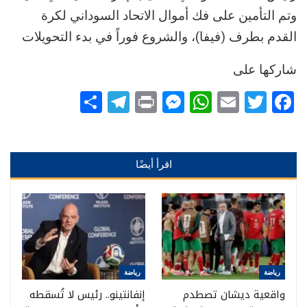
وتم التأمين على فك أموال الاتحاد السوداني لكرة
القدم بطرف (فيفا)، والشروع فوراً في بدء التحويلات
شاركها على
Telegram
Share
Messenger
Print
WhatsApp
Email
Twitter
Facebook
اقرأ أيضًا
رياضة
رياضة
واقعية ديشان تصطدم
إنفانتينو.. رئيس لا تُسقطه