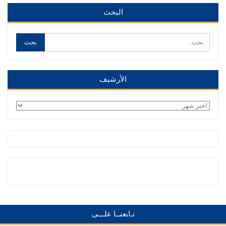
البحث
الأرشيف
الأرشيف
تـابعنــا علـــى