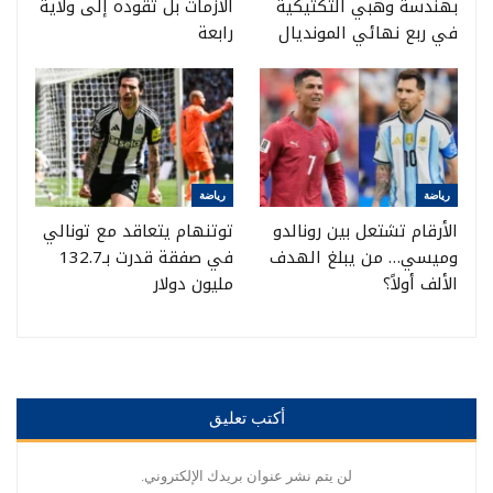
بهندسة وهبي التكتيكية
الأزمات بل تقوده إلى ولاية
في ربع نهائي المونديال
رابعة
رياضة
رياضة
الأرقام تشتعل بين رونالدو
توتنهام يتعاقد مع تونالي
وميسي… من يبلغ الهدف
في صفقة قدرت بـ132.7
الألف أولاً؟
مليون دولار
أكتب تعليق
لن يتم نشر عنوان بريدك الإلكتروني.