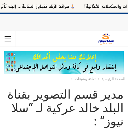
ملات الغذائية؟
فوائد الزنك تتجاوز المناعة… إليك تأثيره على ا
الصفحة الرئيسية
ثقافة ومنوعات
مدير قسم التصوير بقناة
البلد خالد عركية لـ “سلا
نيوز” :