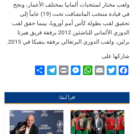
ولعب مختار لمنتخبات ألمانيا بمختلف الأعمار، ونجح
في قيادة منتخب المانشافت تحت (19) عاماً إلى
تحقيق لقب بطولة كأس أمم أوروبا، بينما حقق لقب
الدوري الألماني للناشئين 2012 برفقة فريق هيرتا
برلين، ولقب الدوري البرتغالي برفقة بنفيكا في 2015.
شاركها على
Telegram
Share
Messenger
Print
WhatsApp
Email
Twitter
Facebook
اقرأ أيضًا