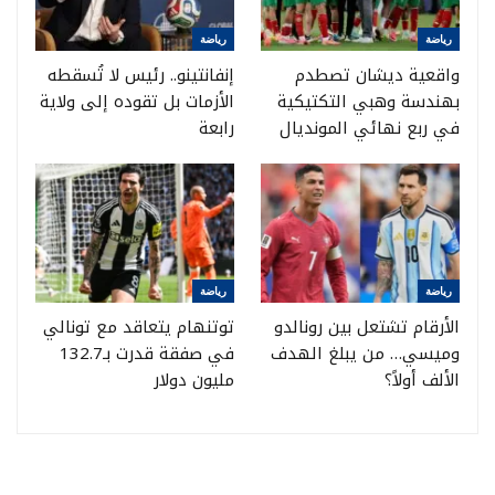
رياضة
رياضة
واقعية ديشان تصطدم
إنفانتينو.. رئيس لا تُسقطه
بهندسة وهبي التكتيكية
الأزمات بل تقوده إلى ولاية
في ربع نهائي المونديال
رابعة
رياضة
رياضة
الأرقام تشتعل بين رونالدو
توتنهام يتعاقد مع تونالي
وميسي… من يبلغ الهدف
في صفقة قدرت بـ132.7
الألف أولاً؟
مليون دولار