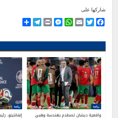
شاركها على
Telegram
Share
Messenger
Print
WhatsApp
Email
Twitter
Facebook
رياضة
رياضة
واقعية ديشان تصطدم بهندسة وهبي
إنفانتينو.. ر