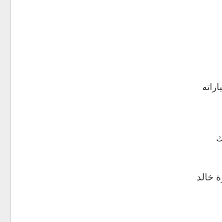
راته
52) ألف فرانك
ة خالد