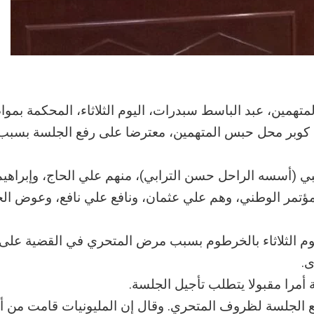
همين، عبد الباسط سبدرات، اليوم الثلاثاء، المحكمة بموا
وبر محل حبس المتهمين، معترضا على رفع الجلسة بسبب
بي (أسسه الراحل حسن الترابي)، منهم علي الحاج، وإبراهيم
ؤتمر الوطني، وهم علي عثمان، ونافع علي نافع، وعوض الج
 مدبري انقلاب 1989 جلساتها اليوم الثلاثاء بالخرطوم بسبب مرض المتحري في القضية عل
ى.
مرا مقبولا يتطلب تأجيل الجلسة.
رفع الجلسة لظروف المتحري. وقال إن المليونيات قامت من 