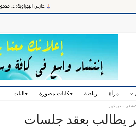
حارس البجراوية: د. محمود سليمان مديرا
مرأة
رياضة
حكايات مصورة
جاليات
كمة في سجن كوبر
ر يطالب بعقد جلسات