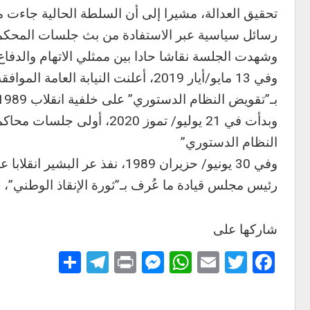
تحقيق العدالة، مشيرا إلى أن السلطة الحالية جاءت
رسائل سياسية عبر الاستفادة من بث جلسات المحكم
وشهدت الجلسة نقاشا حادا بين ممثلي الاتهام والدفاع
وفي 13 مايو/أيار 2019، أعلنت النياب
بـ”تقويض النظام الدستوري” على خلفية انقلاب 1989.
وبدأت في 21 يوليو/ تموز 020
النظام الدستوري”
وفي 30 يونيو/ حزيران 1989، نف
رئيس مجلس قيادة ما عُرف بـ”ثورة الإنقاذ الوطني”، و
شاركها على
Telegram
Share
Messenger
Print
WhatsApp
Email
Twitter
Facebook