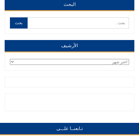
البحث
الأرشيف
الأرشيف
تـابعنــا علـــى