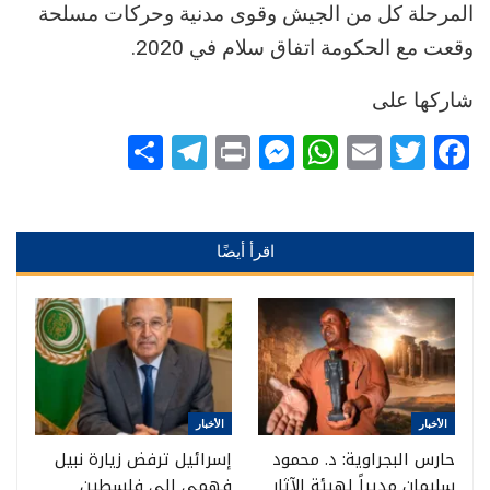
المرحلة كل من الجيش وقوى مدنية وحركات مسلحة
وقعت مع الحكومة اتفاق سلام في 2020.
شاركها على
Telegram
Share
Messenger
Print
WhatsApp
Email
Twitter
Facebook
اقرأ أيضًا
الأخبار
الأخبار
حارس البجراوية: د. محمود
إسرائيل ترفض زيارة نبيل
سليمان مديراً لهيئة الآثار
فهمي إلى فلسطين