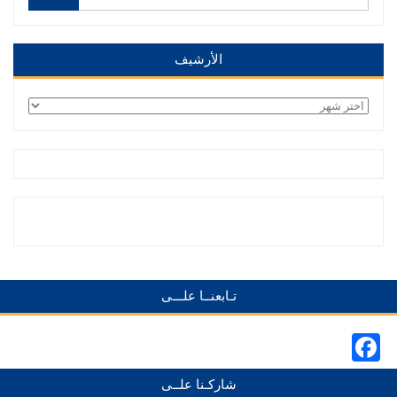
الأرشيف
الأرشيف
تـابعنــا علـــى
Facebook
شاركـنا علــى