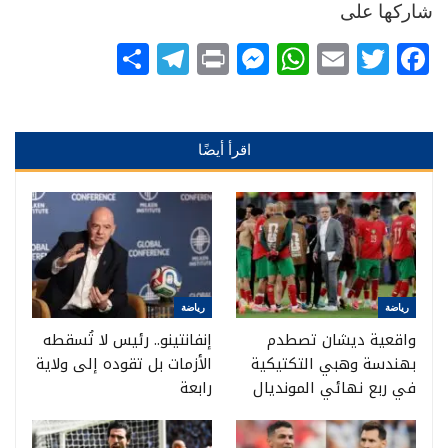
شاركها على
Telegram
Share
Messenger
Print
WhatsApp
Email
Twitter
Facebook
اقرأ أيضًا
رياضة
رياضة
واقعية ديشان تصطدم
إنفانتينو.. رئيس لا تُسقطه
بهندسة وهبي التكتيكية
الأزمات بل تقوده إلى ولاية
في ربع نهائي المونديال
رابعة