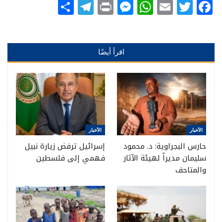
Telegram
Share
Messenger
Print
WhatsApp
Email
Twitter
Facebook
اقرأ أيضًا
الأخبار
الأخبار
حارس البجراوية: د. محمود
إسرائيل ترفض زيارة نبيل
سليمان مديراً لهيئة الآثار
فهمي إلى فلسطين
والمتاحف