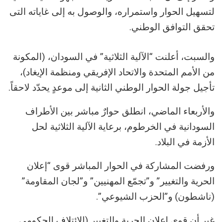
لتسهيل الحوار واستمراره، والوصول به إلى غاياته التى
تحقق التوافق الوطني.
والسبت، أعلنت “الآلية الثلاثية” في السودان، (المكونة
من الأمم المتحدة والاتحاد الإفريقي ومنظمة الإيغاد)،
تأجيل جولة الحوار الوطني الثانية إلى موعدٍ يحدّد لاحقاً.
والأربعاء الماضي، انطلق حوارٌ مباشر بين الأطراف
السودانية في الخرطوم، برعاية الآلية الثلاثية لحل
الأزمة في البلاد.
ورفضت المشاركة في الحوار المباشر قوى “إعلان
الحرية والتغيير” و”تجمّع المهنيين” و”لجان المقاومة”
(ناشطون) و”الحزب الشيوعي”.
غير أن قوى إعلان الحرية والتغيير (الائتلاف الحكومي