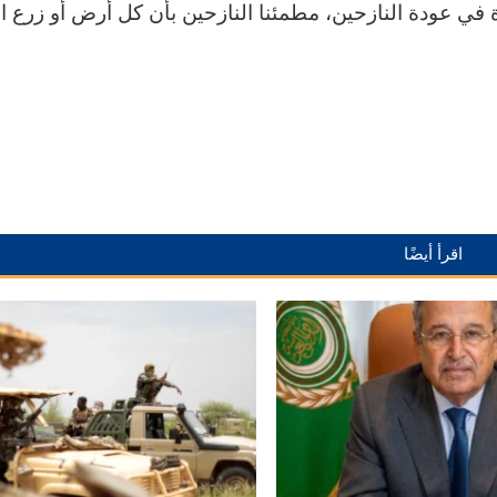
في عودة النازحين، مطمئنا النازحين بأن كل أرض أو زرع ان
اقرأ أيضًا