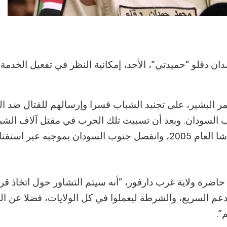
دقلو “حميدتي”، الأحد، إمكانية النظر في تفعيل الخدمة ا
ر البشير، على تجنيد الشباب قسرا وإرسالهم للقتال ضد ال
ب السودان. وبعد أن تسببت تلك الحرب في مقتل آلاف الشب
السودانيين تم إبرام اتفاق مع الحركة الشعبية في نيفاشا العام 2005، وانفصل جنوب السودان بموجبه
 حاضرة ولاية غرب دارفور، “أنه سيتم التشاور حول اتخاذ قر
لدعم السريع، والشرطة ليعملوا في كل الولايات، فضلا عن ا
”.