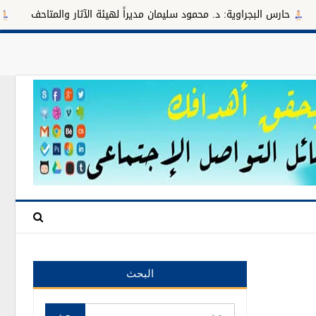
لبجراوية: د. محمود سليمان مديراً لهيئة الآثار والمتاحف
أطعمة غنية 
البحث