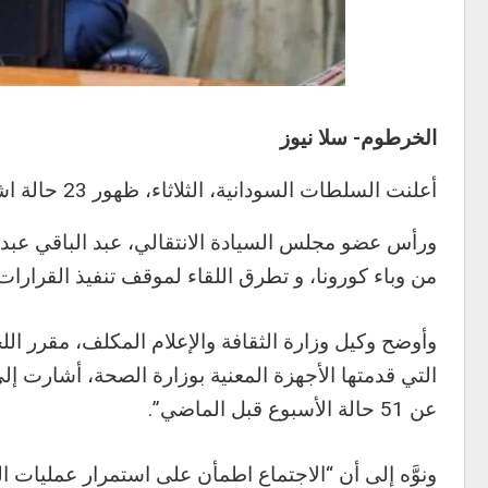
الخرطوم- سلا نيوز
أعلنت السلطات السودانية، الثلاثاء، ظهور 23 حالة اشتباه بمرض الإنفلونزا والجدري منها 18 حالة سالبة.
ورأس عضو مجلس السيادة الانتقالي، عبد الباقي عبد الق
من وباء كورونا، و تطرق اللقاء لموقف تنفيذ القرارات 
وأوضح وكيل وزارة الثقافة والإعلام المكلف، مقرر الل
عن 51 حالة الأسبوع قبل الماضي”.
ونوَّه إلى أن “الاجتماع اطمأن على استمرار عمليات 