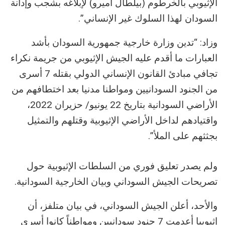
الإثيوبي بالخرطوم (بيلطال أميرو) لإبلاغه بشجب وإدانة
السودان لهذا السلوك غير الإنساني”.
وزاد: “تدين وزارة خارجية جمهورية السودان بأشد
العبارات ما أقدم عليه الجيش الإثيوبي من جريمة نكراء
تجافي مبادئ القانون الإنساني الدولي بقتله 7 أسرى
من الجنود السودانيين ومواطنا مدنيا بعد اختطافهم من
الأراضي السودانية بتاريخ 22 يونيو/ حزيران 2022،
واقتيادهم لداخل الأراضي الإثيوبية وقتلهم والتمثيل
بجثثهم على الملأ”.
ولم يصدر تعليق فوري من السلطات الإثيوبية حول
تصريحات الجيش السوداني وبيان الخارجية السودانية.
والأحد، أعلن الجيش السوداني، في بيان متلفز، أن
إثيوبيا أعدمت 7 جنود سودانيين ومواطناً كانوا أسرى