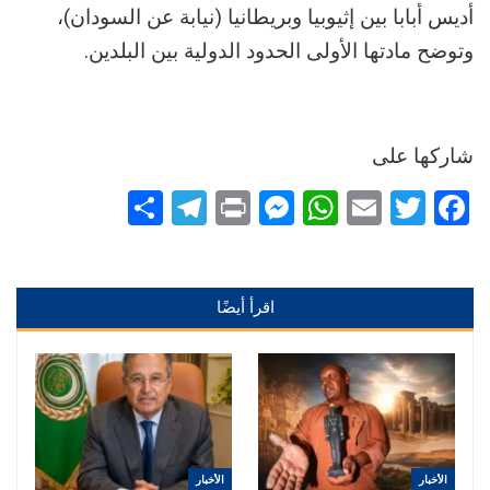
أديس أبابا بين إثيوبيا وبريطانيا (نيابة عن السودان)،
وتوضح مادتها الأولى الحدود الدولية بين البلدين.
شاركها على
Telegram
Share
Messenger
Print
WhatsApp
Email
Twitter
Facebook
اقرأ أيضًا
الأخبار
الأخبار