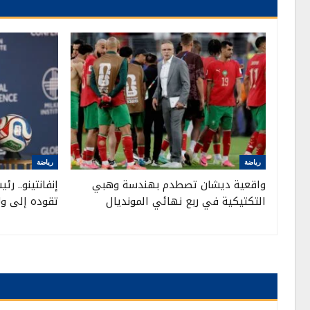
رياضة
رياضة
واقعية ديشان تصطدم بهندسة وهبي
إنفانتينو.. ر
التكتيكية في ربع نهائي المونديال
تقوده إلى ولا