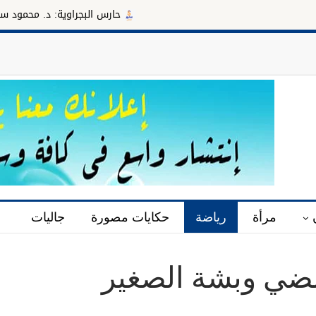
حارس البجراوية: د. محمود سليمان مديراً 
مرأة
رياضة
حكايات مصورة
جاليات
لضي وبشة الصغير