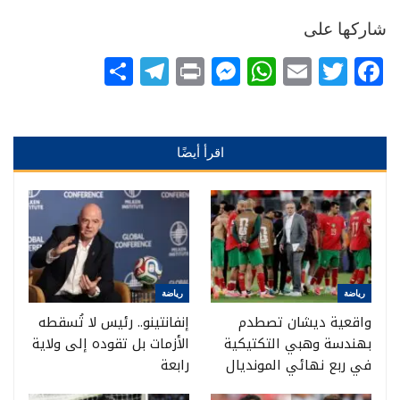
شاركها على
Telegram
Share
Messenger
Print
WhatsApp
Email
Twitter
Facebook
اقرأ أيضًا
رياضة
رياضة
واقعية ديشان تصطدم
إنفانتينو.. رئيس لا تُسقطه
بهندسة وهبي التكتيكية
الأزمات بل تقوده إلى ولاية
في ربع نهائي المونديال
رابعة