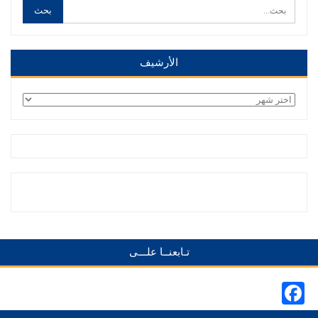
الأرشيف
الأرشيف
تـابعنــا علـــى
Facebook