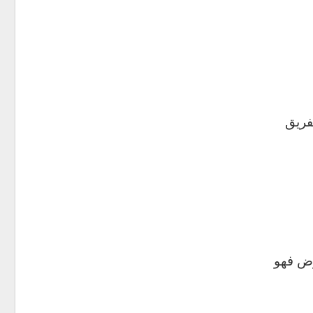
فريق
وض فهو