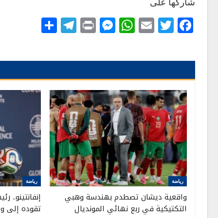
شاركها على
Telegram
Share
Messenger
Print
WhatsApp
Email
Twitter
Facebook
رياضة
رياضة
واقعية ديشان تصطدم بهندسة وهبي
إنفانتينو.. ر
التكتيكية في ربع نهائي المونديال
تقوده إلى ولا