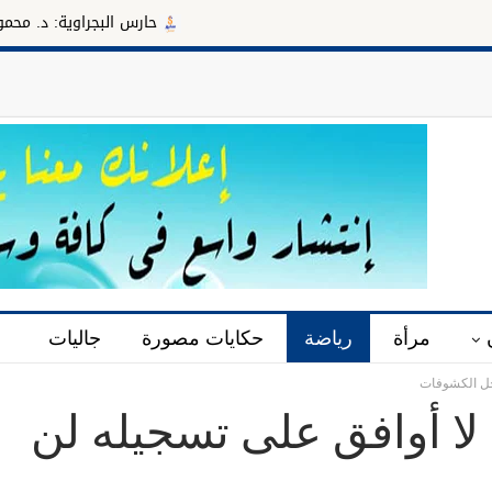
حارس البجراوية: د. محمود سليمان مدي
مرأة
رياضة
حكايات مصورة
جاليات
دخل الكشوفات
لا أوافق على تسجيله لن