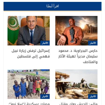
اقرأ أيضًا
الأخبار
الأخبار
حارس البجراوية: د. محمود
إسرائيل ترفض زيارة نبيل
سليمان مديراً لهيئة الآثار
فهمي إلى فلسطين
والمتاحف
الأخبار
الأخبار
مالي: الجيش يعلن مقتل
مصادر عسكرية لـ”سلا نيوز”: