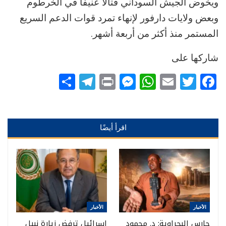
ويخوض الجيش السوداني قتالاً عنيفاً في الخرطوم
وبعض ولايات دارفور لإنهاء تمرد قوات الدعم السريع
المستمر منذ أكثر من أربعة أشهر.
شاركها على
Telegram
Share
Messenger
Print
WhatsApp
Email
Twitter
Facebook
اقرأ أيضًا
الأخبار
الأخبار
حارس البجراوية: د. محمود
إسرائيل ترفض زيارة نبيل