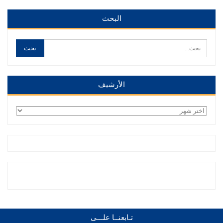
البحث
الأرشيف
الأرشيف
تـابعنــا علـــى