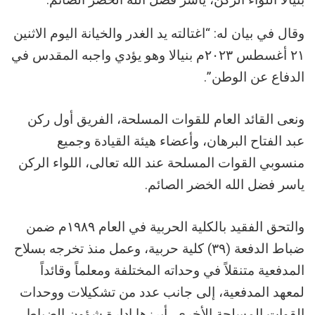
وقال في بيان له: “اغتالته يد الغدر والخيانة اليوم الاثنين
٢١ أغسطس ٢٠٢٣م بنيالا وهو يؤدي واجبه المقدس في
الدفاع عن الوطن”.
ونعى القائد العام للقوات المسلحة، الفريق أول ركن
عبد الفتاح البرهان، وأعضاء هيئة القيادة وجميع
منسوبي القوات المسلحة عند الله تعالى، اللواء الركن
ياسر فضل الله الخضر الصائم.
والتحق الفقيد بالكلية الحربية في العام ١٩٨٩م ضمن
ضباط الدفعة (٣٩) كلية حربية، وعمل منذ تخرجه بسلاح
المدفعية متنقلاً في وحداته المختلفة ومعلماً وقائداً
لمعهد المدفعية، إلى جانب عدد من تشكيلات ووحدات
القوات المسلحة الأخرى، أبرزها إدارة شؤون الضباط.