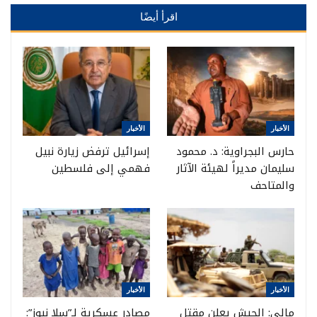
اقرأ أيضًا
الأخبار
الأخبار
حارس البجراوية: د. محمود
إسرائيل ترفض زيارة نبيل
سليمان مديراً لهيئة الآثار
فهمي إلى فلسطين
والمتاحف
الأخبار
الأخبار
مالي: الجيش يعلن مقتل
مصادر عسكرية لـ”سلا نيوز”: