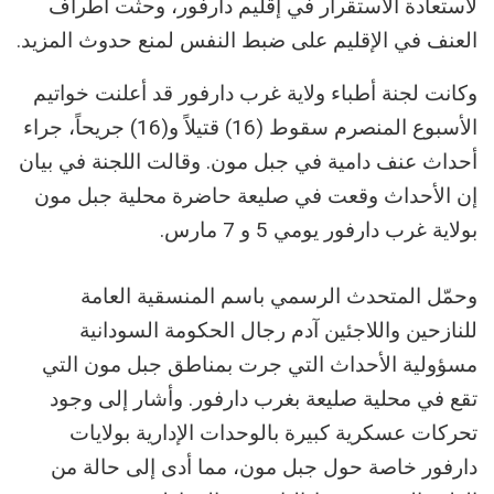
لاستعادة الاستقرار في إقليم دارفور، وحثت أطراف
العنف في الإقليم على ضبط النفس لمنع حدوث المزيد.
وكانت لجنة أطباء ولاية غرب دارفور قد أعلنت خواتيم
الأسبوع المنصرم سقوط (16) قتيلاً و(16) جريحاً، جراء
أحداث عنف دامية في جبل مون. وقالت اللجنة في بيان
إن الأحداث وقعت في صليعة حاضرة محلية جبل مون
بولاية غرب دارفور يومي 5 و 7 مارس.
وحمّل المتحدث الرسمي باسم المنسقية العامة
للنازحين واللاجئين آدم رجال الحكومة السودانية
مسؤولية الأحداث التي جرت بمناطق جبل مون التي
تقع في محلية صليعة بغرب دارفور. وأشار إلى وجود
تحركات عسكرية كبيرة بالوحدات الإدارية بولايات
دارفور خاصة حول جبل مون، مما أدى إلى حالة من