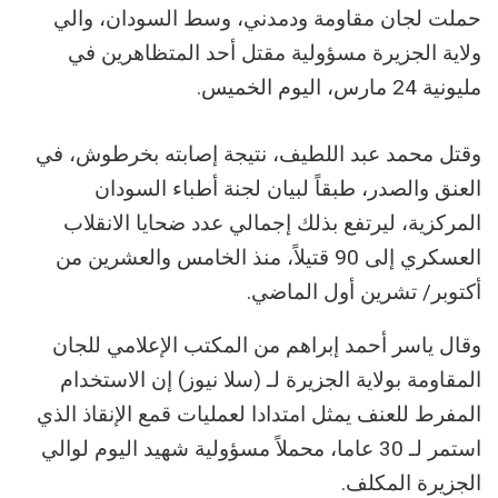
حملت لجان مقاومة ودمدني، وسط السودان، والي
ولاية الجزيرة مسؤولية مقتل أحد المتظاهرين في
مليونية 24 مارس، اليوم الخميس.
وقتل محمد عبد اللطيف، نتيجة إصابته بخرطوش، في
العنق والصدر، طبقاً لبيان لجنة أطباء السودان
المركزية، ليرتفع بذلك إجمالي عدد ضحايا الانقلاب
العسكري إلى 90 قتيلاً، منذ الخامس والعشرين من
أكتوبر/ تشرين أول الماضي.
وقال ياسر أحمد إبراهم من المكتب الإعلامي للجان
المقاومة بولاية الجزيرة لـ (سلا نيوز) إن الاستخدام
المفرط للعنف يمثل امتدادا لعمليات قمع الإنقاذ الذي
استمر لـ 30 عاما، محملاً مسؤولية شهيد اليوم لوالي
الجزيرة المكلف.