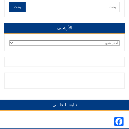
الأرشيف
الأرشيف
تـابعنــا علـــى
Facebook