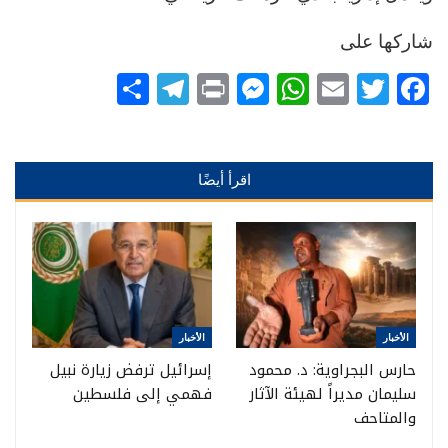
شاركها على
Telegram
Share
Messenger
Print
WhatsApp
Email
Twitter
Facebook
اقرأ أيضًا
الأخبار
الأخبار
حارس البجراوية: د. محمود
إسرائيل ترفض زيارة نبيل
سليمان مديراً لهيئة الآثار
فهمي إلى فلسطين
والمتاحف