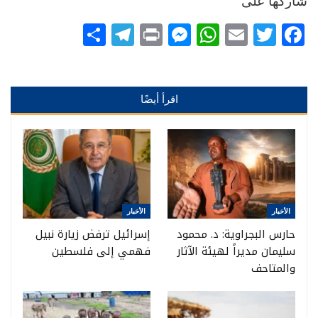
شاركها على
Telegram
Share
Messenger
Print
WhatsApp
Email
Twitter
Facebook
اقرأ أيضًا
الأخبار
الأخبار
حارس البجراوية: د. محمود
إسرائيل ترفض زيارة نبيل
سليمان مديراً لهيئة الآثار
فهمي إلى فلسطين
والمتاحف