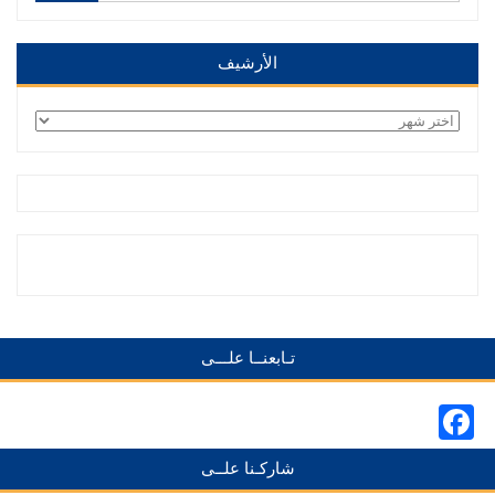
الأرشيف
الأرشيف
تـابعنــا علـــى
Facebook
شاركـنا علــى