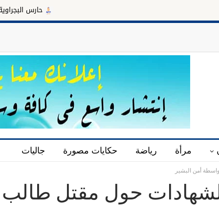
حارس البجراوية: د. محمود س
مرأة
رياضة
حكايات مصورة
جاليات
اسطة أمن البشير
لشهادات حول مقتل طالب