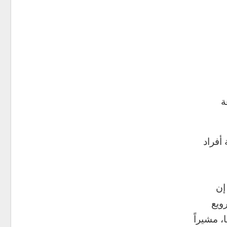
ة
 للضرب بواسطة أفراد
، إن
ويع
 مشيراً