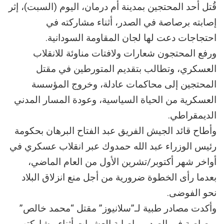
قُتل أحد المحتجين بمدينة أم درمان، اليوم (السبت)، إثر
إصابته برصاصة في الصدر، أثناء مشاركته في
احتجاجات دعت لها لجان المقاومة السودانية.
ورفع المحتجون شعارات ولافتات مناوئة للانقلاب
العسكري، وتطالب بتقديم المتورطين في مقتل
المحتجين إلى محاكمات عادلة، وخروج المؤسسة
العسكرية من الحياة السياسية، وعودة المسار المدني
الديمقراطي.
وأطاح قائد الجيش الفريق عبد الفتاح البرهان بحكومة
رئيس الوزراء عبد الله حمدوك عبر انقلاب عسكري في
أواخر شهر أكتوبر/تشرين الأول من العام الماضي،
بعدما رأى الخطوة ضرورية من أجل منع انزلاق البلاد
نحو الفوضى.
وأكدت مصادر طبية لـ”سلانيوز” مقتل “محمد خالص”
برصاصة في الصدر، وإصابة العشرات أثناء مشاركتهم